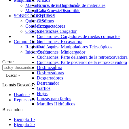
Maquinaria
Arados
Maquinaria Usada Disponible
Brazos de manipulación de materiales
Maquinaria Nueva Disponible
Cabezales de Tala
SOBRE NOSOTROS
Cepillos
Quienes Somos
Cizallas
Contáctanos
Compactadores
Código de Ética
Cucharones Cargador
Cucharones: Cargadores de ruedas compactos
Compra Online
Cucharones: Excavadora
Regístraste Aquí
Cucharones: Manipuladores Telescópicos
Iniciar Sesión
Cucharones: Minicargador
Cucharones: Parte delantera de la retroexcavadora
Cerrar
Cucharones: Parte posterior de la retroexcavadora
Desbrozadora
Desbrozadoras
Buscar »
Desgarradores
Desramador
Lo más Buscado :
Garfios
Hojas
Usados ›
Lanzas para fardos
Repuestos ›
Martillos Hidráulicos
Multiprocesadores
Buscando :
Palas para nieve
Ejemplo 1 ›
Perfiladoras de pavimento en frío
Ejemplo 2 ›
Pulgares