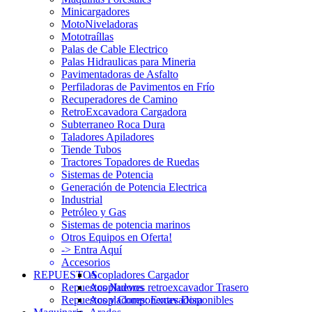
Minicargadores
MotoNiveladoras
Mototraíllas
Palas de Cable Electrico
Palas Hidraulicas para Mineria
Pavimentadoras de Asfalto
Perfiladoras de Pavimentos en Frío
Recuperadores de Camino
RetroExcavadora Cargadora
Subterraneo Roca Dura
Taladores Apiladores
Tiende Tubos
Tractores Topadores de Ruedas
Sistemas de Potencia
Generación de Potencia Electrica
Industrial
Petróleo y Gas
Sistemas de potencia marinos
Otros Equipos en Oferta!
-> Entra Aquí
Accesorios
REPUESTOS
Acopladores Cargador
Repuestos Nuevos
Acopladores retroexcavador Trasero
Repuestos y Componentes Disponibles
Acopladores: Excavadora