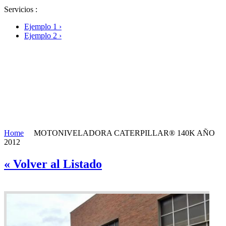
Pulverizadores
Servicios :
Rastrillos
Rectificadoras de Tocones
Ejemplo 1 ›
Retroexcavadoras
Ejemplo 2 ›
Sierras
Sinfines
Zanjadoras
Home
MOTONIVELADORA CATERPILLAR® 140K AÑO
2012
« Volver al Listado