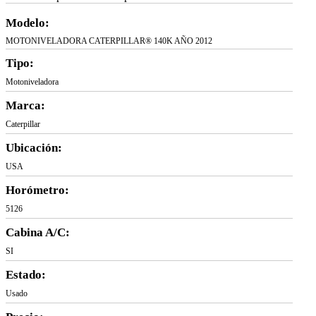
Modelo:
MOTONIVELADORA CATERPILLAR® 140K AÑO 2012
Tipo:
Motoniveladora
Marca:
Caterpillar
Ubicación:
USA
Horómetro:
5126
Cabina A/C:
SI
Estado:
Usado